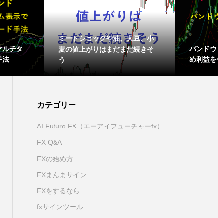
ミートショックや油、大豆、小
マルチタ
バンドウ
麦の値上がりはまだまだ続きそ
手法
め利益を
う
カテゴリー
AI Future FX（エーアイフューチャーfx）
FX Q&A
FXの始め方
FXまんまサイン
FXをするなら
fxサインツール