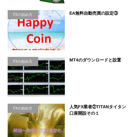
EA無料自動売買の設定③
FXの始め方
MT4のダウンロードと設置
FXの始め方
人気FX業者②TITANタイタン
FXの始め方
口座開設その１