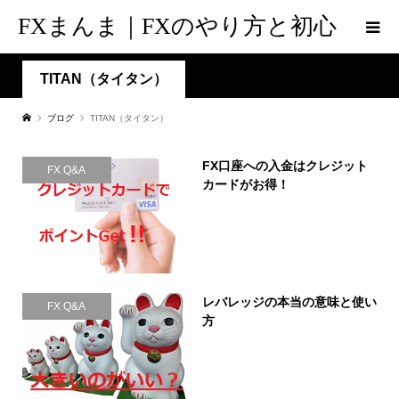
FXまんま｜FXのやり方と初心
者脱出の道標
TITAN（タイタン）
ブログ
TITAN（タイタン）
FX口座への入金はクレジット
FX Q&A
カードがお得！
レバレッジの本当の意味と使い
FX Q&A
方