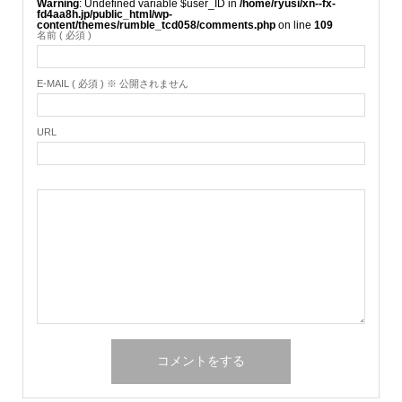
Warning
: Undefined variable $user_ID in
/home/ryusi/xn--fx-
fd4aa8h.jp/public_html/wp-
content/themes/rumble_tcd058/comments.php
on line
109
名前 ( 必須 )
E-MAIL ( 必須 ) ※ 公開されません
URL