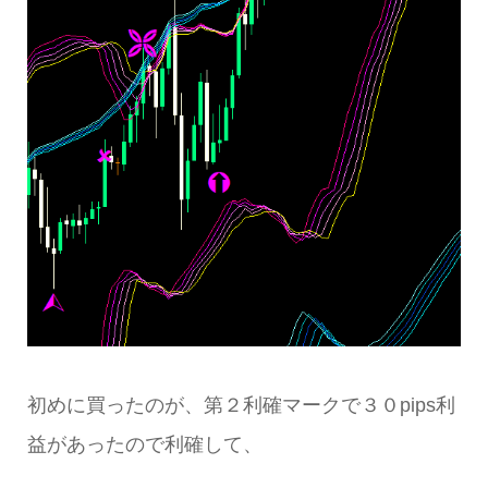
初めに買ったのが、第２利確マークで３０pips利
益があったので利確して、