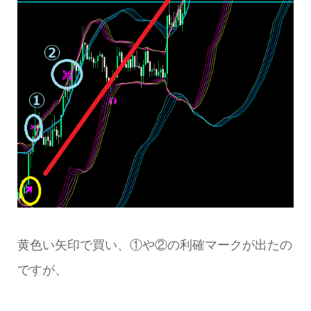
黄色い矢印で買い、①や②の利確マークが出たの
ですが、