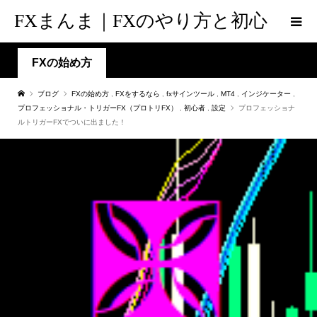
FXまんま｜FXのやり方と初心
者脱出の道標
FXの始め方
ブログ
FXの始め方
,
FXをするなら
,
fxサインツール
,
MT4
,
インジケーター
,
プロフェッショナル・トリガーFX（プロトリFX）
,
初心者
,
設定
プロフェッショナ
ルトリガーFXでついに出ました！