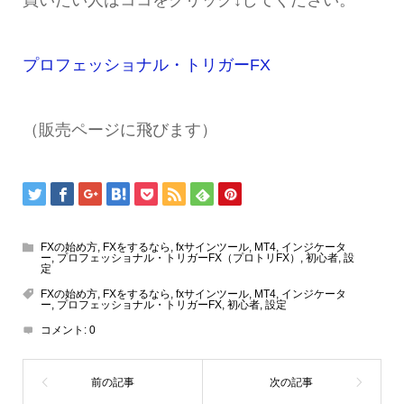
プロフェッショナル・トリガーFX
（販売ページに飛びます）
FXの始め方
,
FXをするなら
,
fxサインツール
,
MT4
,
インジケータ
ー
,
プロフェッショナル・トリガーFX（プロトリFX）
,
初心者
,
設
定
FXの始め方
,
FXをするなら
,
fxサインツール
,
MT4
,
インジケータ
ー
,
プロフェッショナル・トリガーFX
,
初心者
,
設定
コメント:
0